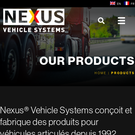
Skip
EN
FR
to
content
OUR PRODUCTS
HOME
|
PRODUCTS
Nexus® Vehicle Systems conçoit et
fabrique des produits pour
véhicules articulés depuis 1992.